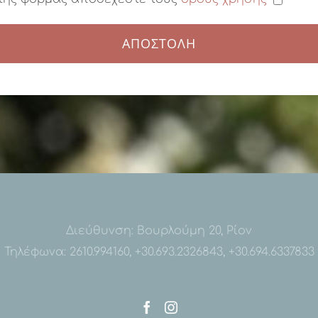
Διεύθυνση: Βουρλούμη 20, Ρίον
Τηλέφωνα: 2610.994160, ‭+30.693.2326843‬, +30.‭694.6337833‬