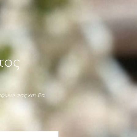
τος
εφωνό σας και θα
.